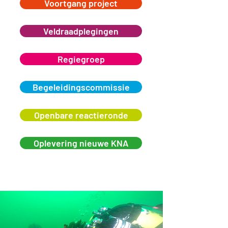
Voortgang project
Veldraadplegingen
Regiegroep
Begeleidingscommissie
Openbare reactieronde
Oplevering nieuwe KNA