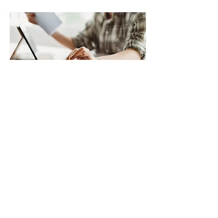
Voortgangsrapportage juni
2023
Het CCvD Archeologie heeft in juni
deze Voortgangsrapportage
vrijgegeven.
Lees verder