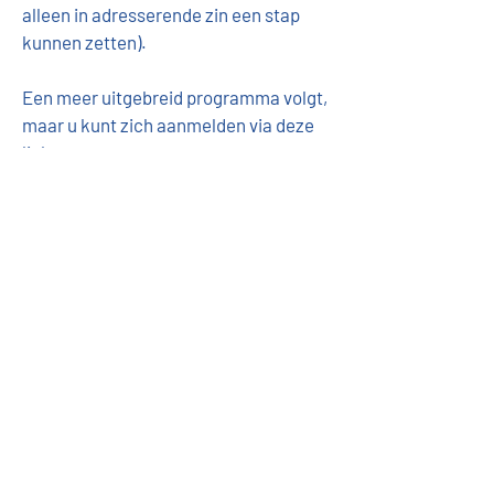
alleen in adresserende zin een stap 
kunnen zetten).
Een meer uitgebreid programma volgt, 
maar u kunt zich aanmelden via deze 
link:
https://www.sikb.nl/agenda/aanmeld
en-dialoog-kwaliteitsnorm-
nederlandse-archeologie-kna-31-
januari-2024