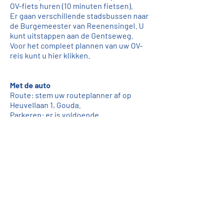
OV-fiets huren (10 minuten fietsen).
Er gaan verschillende stadsbussen naar
de Burgemeester van Reenensingel. U
kunt uitstappen aan de Gentseweg.
Voor het compleet plannen van uw OV-
reis kunt u
hier
klikken.
Met de auto
Route: stem uw routeplanner af op
Heuvellaan 1, Gouda.
Parkeren: er is voldoende
parkeergelegenheid voor bezoekers
aan de andere kant van de
Burgemeester van Reenensingel
(Heuvellaan 1).
Stichting Infrastructuur
Kwaliteitsborging Bodembeheer
Burgemeester van Reenensingel 101